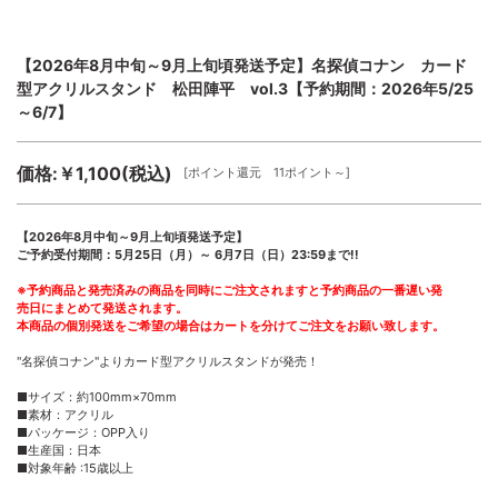
【2026年8月中旬～9月上旬頃発送予定】名探偵コナン カード
型アクリルスタンド 松田陣平 vol.3【予約期間：2026年5/25
～6/7】
価格:￥1,100(税込)
[ポイント還元 11ポイント～]
【2026年8月中旬～9月上旬頃発送予定】
ご予約受付期間：5月25日（月）～ 6月7日（日）23:59まで!!
※予約商品と発売済みの商品を同時にご注文されますと予約商品の一番遅い発
売日にまとめて発送されます。
本商品の個別発送をご希望の場合はカートを分けてご注文をお願い致します。
"名探偵コナン"よりカード型アクリルスタンドが発売！
■サイズ：約100mm×70mm
■素材：アクリル
■パッケージ：OPP入り
■生産国：日本
■対象年齢 :15歳以上