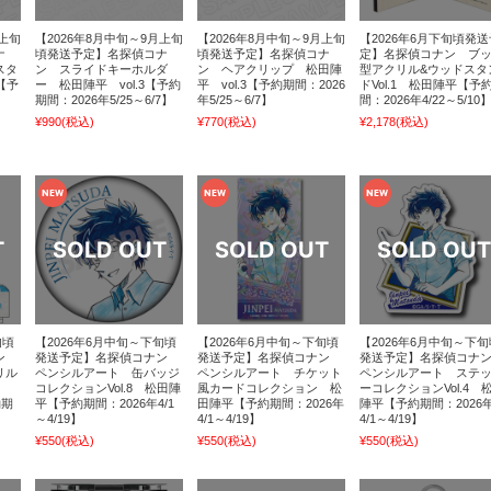
月上旬
【2026年8月中旬～9月上旬
【2026年8月中旬～9月上旬
【2026年6月下旬頃発送
ナ
頃発送予定】名探偵コナ
頃発送予定】名探偵コナ
定】名探偵コナン ブ
スタ
ン スライドキーホルダ
ン ヘアクリップ 松田陣
型アクリル&ウッドスタ
【予
ー 松田陣平 vol.3【予約
平 vol.3【予約期間：2026
ドVol.1 松田陣平【予
期間：2026年5/25～6/7】
年5/25～6/7】
間：2026年4/22～5/10
¥990
(税込)
¥770
(税込)
¥2,178
(税込)
旬頃
【2026年6月中旬～下旬頃
【2026年6月中旬～下旬頃
【2026年6月中旬～下旬
ナン
発送予定】名探偵コナン
発送予定】名探偵コナン
発送予定】名探偵コナ
リル
ペンシルアート 缶バッジ
ペンシルアート チケット
ペンシルアート ステ
コレクションVol.8 松田陣
風カードコレクション 松
ーコレクションVol.4 
約期
平【予約期間：2026年4/1
田陣平【予約期間：2026年
陣平【予約期間：2026
～4/19】
4/1～4/19】
4/1～4/19】
¥550
(税込)
¥550
(税込)
¥550
(税込)