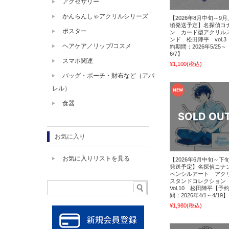
アクセサリー
かんらんしゃアクリルシリーズ
【2026年8月中旬～9
頃発送予定】名探偵コ
ポスター
ン カード型アクリル
ンド 松田陣平 vol.3
ヘアケア／リップ/コスメ
約期間：2026年5/25～
6/7】
スマホ関連
¥1,100
(税込)
バッグ・ポーチ・財布など（アパ
レル）
食器
お気に入り
お気に入りリストを見る
【2026年6月中旬～下
発送予定】名探偵コ
ペンシルアート アク
スタンドコレクション
Vol.10 松田陣平【予
間：2026年4/1～4/19】
¥1,980
(税込)