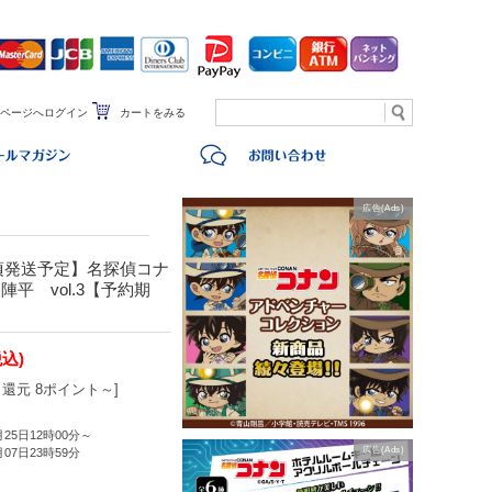
ページへログイン
カートをみる
広告(Ads)
旬頃発送予定】名探偵コナ
平 vol.3【予約期
税込)
還元 8ポイント～]
月25日12時00分～
広告(Ads)
月07日23時59分