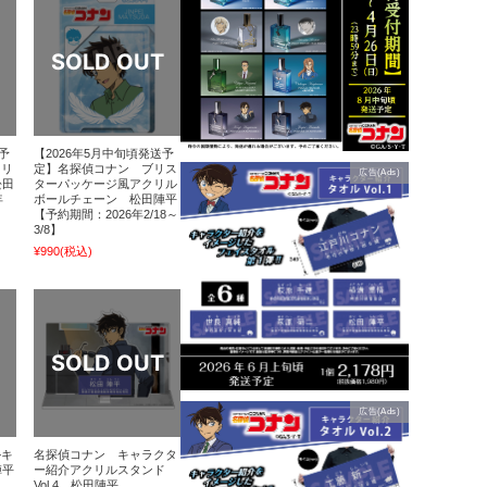
予
【2026年5月中旬頃発送予
クリ
定】名探偵コナン ブリス
広告(Ads)
松田
ターパッケージ風アクリル
年
ボールチェーン 松田陣平
【予約期間：2026年2/18～
3/8】
¥990
(税込)
広告(Ads)
ルキ
名探偵コナン キャラクタ
陣平
ー紹介アクリルスタンド
Vol.4 松田陣平