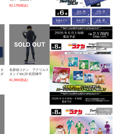
¥2,178
(税込)
広告(Ads)
クタ
名探偵コナン アクリルス
ルダ
タンドVol.20 松田陣平
¥1,980
(税込)
広告(Ads)