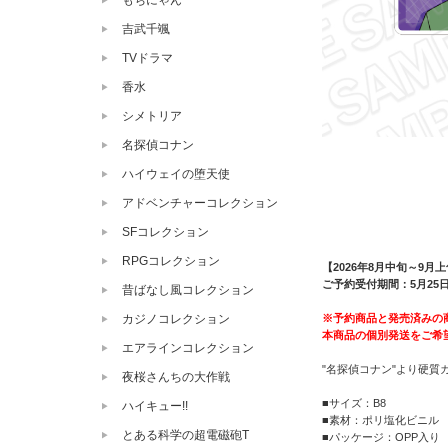
もちにゃん
吉武千颯
TVドラマ
香水
シメトリア
名探偵コナン
ハイウェイの堕天使
アドベンチャーコレクション
SFコレクション
RPGコレクション
【2026年8月中旬～9月
ご予約受付期間：5月25日（
昔ばなし風コレクション
※予約商品と発売済みの
カジノコレクション
本商品の個別発送をご希
エアラインコレクション
"名探偵コナン"より硬質
夜桜さんちの大作戦
■サイズ：B8
ハイキュー!!
■素材：ポリ塩化ビニル
とある科学の超電磁砲T
■パッケージ：OPP入り