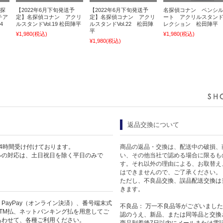
名探
【2022年6月下旬発送予
【2022年6月下旬発送予
名探偵コナン ペンシ
チア
定】名探偵コナン アクリ
定】名探偵コナン アクリ
ート アクリルスタン
.4
ルスタンドVol.19 松田陣平
ルスタンドVol.22 松田陣
レクション 松田陣平
平
¥1,980
(税込)
¥1,980
(税込)
¥1,980
(税込)
返品交換について
4時間受け付けております。
商品の返品・交換は、配送中の破損、
ルの対応は、土日祝日を除く平日のみで
い、その他当社で認める場合に限るも
す。それ以外の理由による、お取替え
はできませんので、ご了承ください。
ただし、不良品交換、誤品配送交換は
きます。
PayPay（オンライン決済）、番号端末式
不良品： 万一不良品等がございまし
TM払、ネットバンキング払を用意してご
認のうえ、新品、または同等品と交換
あわせて、各種ご利用ください。
商品到着後7日以内にメールまたは電