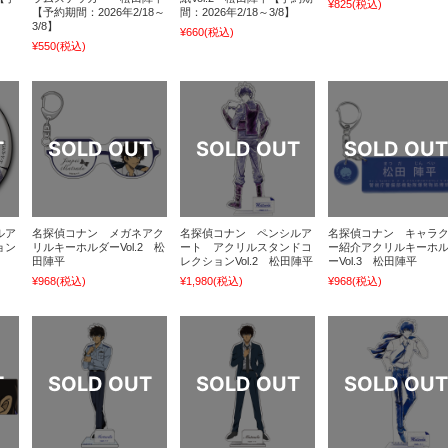
¥825
(税込)
【予約期間：2026年2/18～
間：2026年2/18～3/8】
3/8】
¥660
(税込)
¥550
(税込)
ルア
名探偵コナン メガネアク
名探偵コナン ペンシルア
名探偵コナン キャラ
ョン
リルキーホルダーVol.2 松
ート アクリルスタンドコ
ー紹介アクリルキーホ
田陣平
レクションVol.2 松田陣平
ーVol.3 松田陣平
¥968
(税込)
¥1,980
(税込)
¥968
(税込)