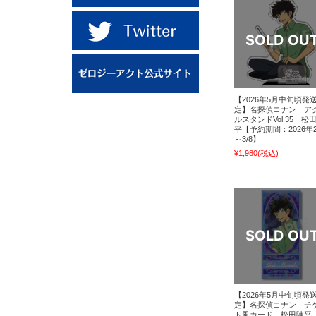
【2026年5月中旬頃発
定】名探偵コナン ア
ルスタンドVol.35 松
平【予約期間：2026年2
～3/8】
¥1,980
(税込)
【2026年5月中旬頃発
定】名探偵コナン チ
ト風カード 松田陣平