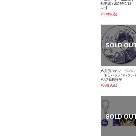
約期間：2026年2/18～
3/8】
¥550
(税込)
名探偵コナン ペンシ
ート缶バッジコレクシ
Vol.3 松田陣平
¥550
(税込)