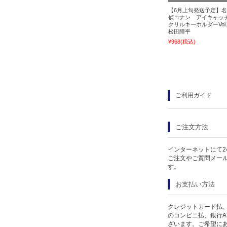
【6月上旬発送予定】
偵コナン アイキャッ
クリルキーホルダーVol
松田陣平
¥968
(税込)
ご利用ガイド
ご注文方法
インターネットにて2
ご注文やご質問メー
す。
お支払い方法
クレジットカード払、
のコンビニ払、銀行A
ざいます。ご希望に