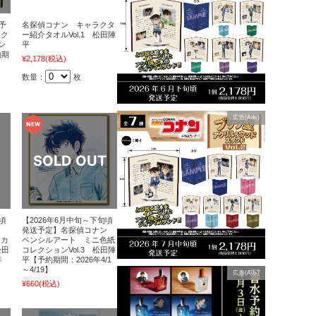
予
名探偵コナン キャラクタ
ック
ー紹介タオルVol.1 松田陣
ン
平
約期
¥2,178
(税込)
】
数量：
枚
広告(Ads)
頃
【2026年6月中旬～下旬頃
ン
発送予定】名探偵コナン
ッカ
ペンシルアート ミニ色紙
松田
コレクションVol.3 松田陣
年
平【予約期間：2026年4/1
～4/19】
広告(Ads)
¥660
(税込)