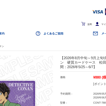
送料
マイ
ナン
【2026年8月中旬～9月上
ン 硬質カードケース 松田陣
間：2026年5/25～6/7】
¥880
(
価格:
[ポイント
予約期間：
2026年05
2026年06
型番：
CONT-788