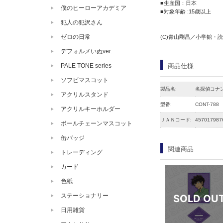
■生産国：日本
僕のヒーローアカデミア
■対象年齢 :15歳以上
犯人の犯沢さん
ゼロの日常
(C)青山剛昌／小学館・読売
デフォルメいぬver.
商品仕様
PALE TONE series
ソフビマスコット
製品名:
名探偵コナン
アクリルスタンド
型番:
CONT-788
アクリルキーホルダー
ＪＡＮコード:
457017987
ボールチェーンマスコット
缶バッジ
関連商品
トレーディング
カード
色紙
ステーショナリー
日用雑貨