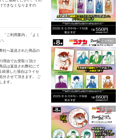
けできなくなりますの
、「ご利用案内」「よく
い。
広告(Ads)
弊社へ返送された商品の
の理由でお受取り頂け
商品は返送され弊社にて
以上経過した場合はライセ
処分させて頂きます。 ご
します。
広告(Ads)