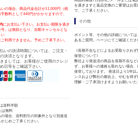
を過ぎますと返品交換のご要望はお受
いの場合、商品代金合計が11,000円（税
で、ご了承ください。
手数料として440円がかかりますので、
その他
内
にお支払い下さい。お支払い期限を過ぎ
番号」は無効となり、自動キャンセルとな
さい
ポイント等、その他の詳細については
在ご利用できません。予めご了承下さい。
あるご質問」ページにてご確認くださ
払いの決済時期については、ご注文・
《長期不在などによるお受取りされず
の決済となります。
保管について》
きましては、お客様がご使用のクレジ
弊社より発送済の商品を長期不在など
め日等をご確認下さい。
ず、お客様への連絡も取れない場合、
保管しております。 発送日より1年
ンスおよび弊社の都合上、やむを得ず
理解・ご了承頂けますようお願いいた
上は送料半額
以上は無料
島の場合、送料割引の対象外となり別途送
らかじめご了承ください。