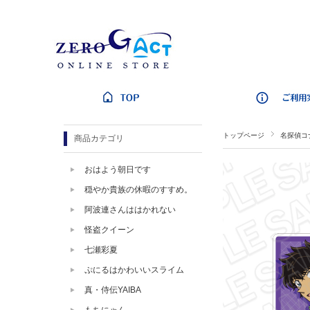
トップページ
名探偵コ
商品カテゴリ
おはよう朝日です
穏やか貴族の休暇のすすめ。
阿波連さんははかれない
怪盗クイーン
七瀬彩夏
ぷにるはかわいいスライム
真・侍伝YAIBA