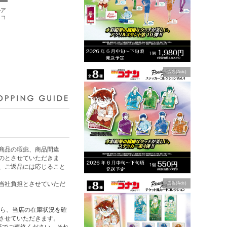
ルア
ドコ
広告(Ads)
商品の瑕疵、商品間違
のとさせていただきま
、ご返品には応じること
当社負担とさせていただ
広告(Ads)
たら、当店の在庫状況を確
させていただきます。
話でご連絡ください。それ