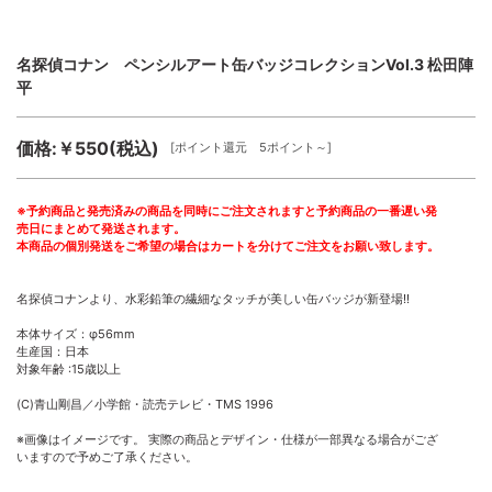
名探偵コナン ペンシルアート缶バッジコレクションVol.3 松田陣
平
価格:￥550(税込)
[ポイント還元 5ポイント～]
※予約商品と発売済みの商品を同時にご注文されますと予約商品の一番遅い発
売日にまとめて発送されます。
本商品の個別発送をご希望の場合はカートを分けてご注文をお願い致します。
名探偵コナンより、水彩鉛筆の繊細なタッチが美しい缶バッジが新登場!!
本体サイズ：φ56mm
生産国：日本
対象年齢 :15歳以上
(C)青山剛昌／小学館・読売テレビ・TMS 1996
※画像はイメージです。 実際の商品とデザイン・仕様が一部異なる場合がござ
いますので予めご了承ください。