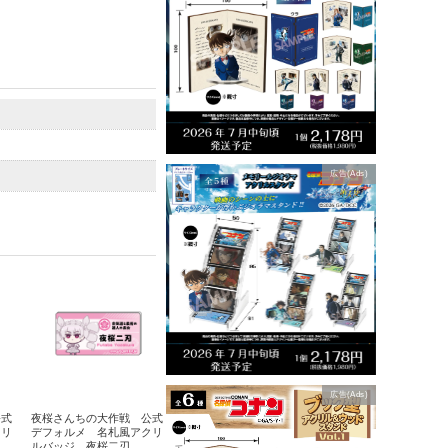
広告(Ads)
広告(Ads)
公式
夜桜さんちの大作戦 公式
クリ
デフォルメ 名札風アクリ
ルバッジ 夜桜二刃