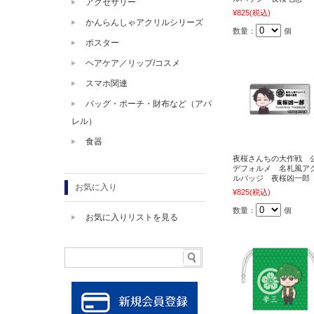
アクセサリー
¥825
(税込)
かんらんしゃアクリルシリーズ
数量：
個
ポスター
ヘアケア／リップ/コスメ
スマホ関連
バッグ・ポーチ・財布など（アパ
レル）
食器
夜桜さんちの大作戦 
デフォルメ 名札風ア
ルバッジ 夜桜凶一郎
お気に入り
¥825
(税込)
数量：
個
お気に入りリストを見る