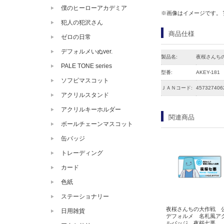
僕のヒーローアカデミア
※画像はイメージです。
犯人の犯沢さん
商品仕様
ゼロの日常
デフォルメいぬver.
製品名:
夜桜さんち
PALE TONE series
型番:
AKEY-181
ソフビマスコット
ＪＡＮコード:
457327406
アクリルスタンド
アクリルキーホルダー
関連商品
ボールチェーンマスコット
缶バッジ
トレーディング
カード
色紙
ステーショナリー
夜桜さんちの大作戦 
日用雑貨
デフォルメ 名札風ア
ルバッジ 夜桜七悪