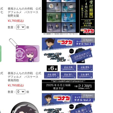
公式
夜桜さんちの大作戦 公式
桜七
デフォルメ パスケース
朝野太陽
¥1,760
(税込)
数量：
個
広告(Ads)
公式
夜桜さんちの大作戦 公式
ス
デフォルメ パスケース
夜桜四怨
¥1,760
(税込)
数量：
個
広告(Ads)