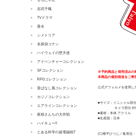
もちにゃん
吉武千颯
TVドラマ
香水
シメトリア
名探偵コナン
ハイウェイの堕天使
アドベンチャーコレクション
SFコレクション
※予約商品と発売済みの
本商品の個別発送をご希
RPGコレクション
公式デフォルメを使用し
昔ばなし風コレクション
カジノコレクション
■サイズ：イニシャル部分 
エアラインコレクション
キャラ部分 約W28
■素材：本体 アクリル
夜桜さんちの大作戦
■生産国：日本
ハイキュー!!
とある科学の超電磁砲T
(C)権平ひつじ／集英社