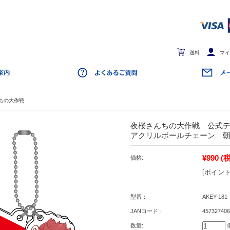
送料
マイ
ちの大作戦
夜桜さんちの大作戦 公式
アクリルボールチェーン 
¥990
(
価格:
[ポイント
型番：
AKEY-181
JANコード：
457327406
数量: