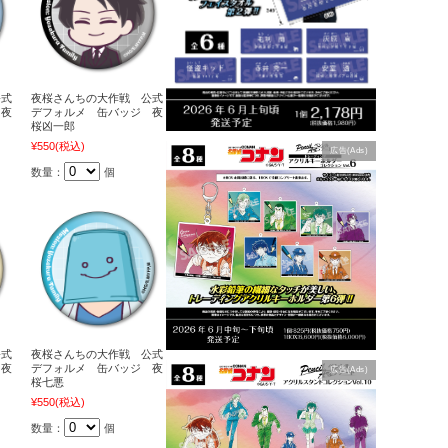
公式
夜桜さんちの大作戦 公式
 夜
デフォルメ 缶バッジ 夜
桜凶一郎
¥550
(税込)
広告(Ads)
数量：
個
公式
夜桜さんちの大作戦 公式
 夜
デフォルメ 缶バッジ 夜
広告(Ads)
桜七悪
¥550
(税込)
数量：
個