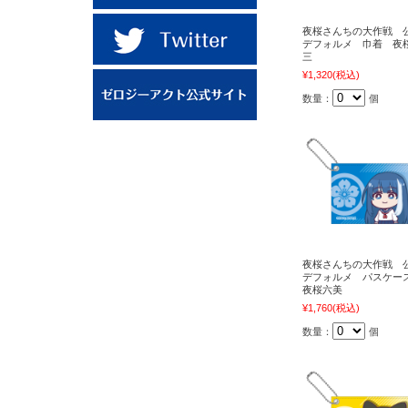
夜桜さんちの大作戦 
デフォルメ 巾着 夜
三
¥1,320
(税込)
数量：
個
夜桜さんちの大作戦 
デフォルメ パスケ
夜桜六美
¥1,760
(税込)
数量：
個