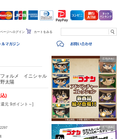
ページへログイン
カートをみる
広告(Ads)
デフォルメ イニシャル
朝野太陽
税込)
還元 9ポイント～]
2297
広告(Ads)
個