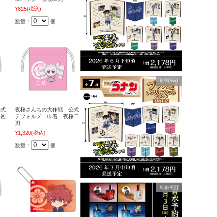
¥825
(税込)
数量：
個
広告(Ads)
公式
夜桜さんちの大作戦 公式
桜凶
デフォルメ 巾着 夜桜二
刃
¥1,320
(税込)
数量：
個
広告(Ads)