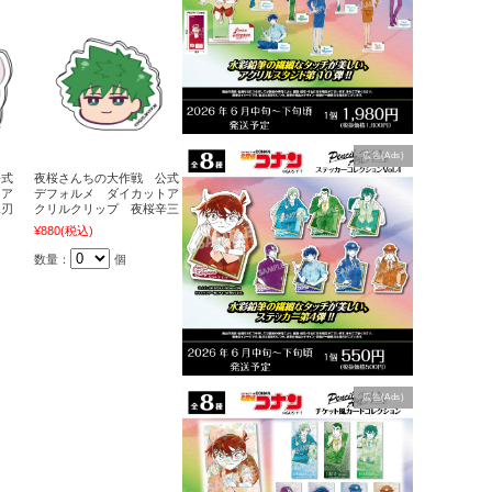
広告(Ads)
公式
夜桜さんちの大作戦 公式
トア
デフォルメ ダイカットア
二刃
クリルクリップ 夜桜辛三
¥880
(税込)
数量：
個
広告(Ads)