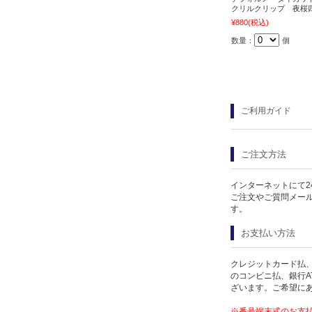
クリルクリップ 夜桜
¥880
(税込)
数量：
個
ご利用ガイド
ご注文方法
インターネットにて2
ご注文やご質問メー
す。
お支払い方法
クレジットカード払、
のコンビニ払、銀行A
ざいます。ご希望に
※番号端末式のお支払