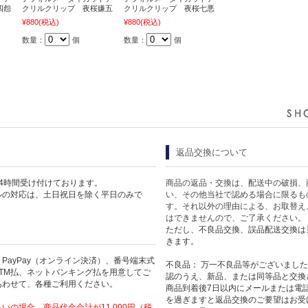
四怨
クリルクリップ 夜桜嫌五
クリルクリップ 夜桜七悪
¥880
(税込)
¥880
(税込)
数量：
個
数量：
個
返品交換について
4時間受け付けております。
商品の返品・交換は、配送中の破損、
ルの対応は、土日祝日を除く平日のみで
い、その他当社で認める場合に限るも
す。それ以外の理由による、お取替え
はできませんので、ご了承ください。
ただし、不良品交換、誤品配送交換は
きます。
PayPay（オンライン決済）、番号端末式
不良品： 万一不良品等がございまし
TM払、ネットバンキング払を用意してご
認のうえ、新品、または同等品と交換
あわせて、各種ご利用ください。
商品到着後7日以内にメールまたは電
を過ぎますと返品交換のご要望はお受
いの場合、商品代金合計が11,000円（税