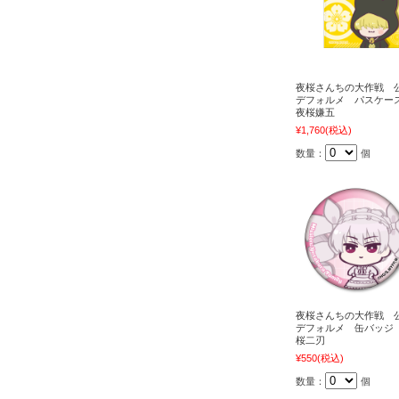
夜桜さんちの大作戦 
デフォルメ パスケ
夜桜嫌五
¥1,760
(税込)
数量：
個
夜桜さんちの大作戦 
デフォルメ 缶バッジ
桜二刃
¥550
(税込)
数量：
個