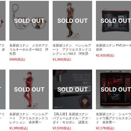
アク
名探偵コナン メガネアク
名探偵コナン ペンシルア
名探偵コナン PVCポー
 赤
リルキーホルダーVol.2 沖
ート アクリルスタンドコ
赤井
矢昴
レクションVol.3 沖矢昴
¥2,420
(税込)
¥968
(税込)
¥1,980
(税込)
クリ
名探偵コナン ペンシルア
【再入荷】名探偵コナン
名探偵コナン ショー
一
ート アクリルスタンドコ
パフュームオイル・アズ・
ンドウ風アクリルスタ
レクション 赤井秀一
ダイ・モロボシ 諸星大
ド 赤井秀一
¥1,980
(税込)
¥3,520
(税込)
¥2,178
(税込)