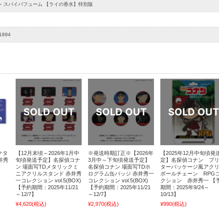
ン スパイパフューム 【ライの香水】特別版
1894
クタ
【12月末頃～2026年1月中
※発送時期訂正※【2026年
【2025年12月中旬頃発
井秀
旬頃発送予定】名探偵コナ
3月中～下旬頃発送予定】
定】名探偵コナン ブ
ン 場面写TDメタリックミ
名探偵コナン 場面写TDホ
ターパッケージ風アク
ニアクリルスタンド 赤井秀
ログラム缶バッジ 赤井秀一
ボールチェーン RPG
一コレクション vol.5(BOX)
コレクション vol.5(BOX)
クション 赤井秀一 【
【予約期間：2025年11/21
【予約期間：2025年11/21
期間：2025年9/24～
～12/7】
～12/7】
10/13】
¥4,620
(税込)
¥2,970
(税込)
¥990
(税込)