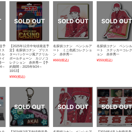
発送予
【2025年12月中旬頃発送予
名探偵コナン ペンシルア
名探偵コナン ペンシ
リス
定】名探偵コナン ブリス
ート ミニ色紙コレクショ
ート ステッカーコレ
リル
ターパッケージ風アクリル
ン 赤井秀一
ョン 赤井秀一
ライ
ボールチェーン カジノコ
¥660
(税込)
¥550
(税込)
秀一
レクション 赤井秀一【予
24～
約期間：2025年9/24～
10/13】
¥990
(税込)
クタ
【2024年3月下旬頃発送予
名探偵コナン ペンシルア
【2024年4月上旬発送予