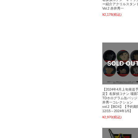
ー紹介アクリルスタン
Vol.2 赤井秀一
¥2,178
(税込)
【2024年4月上旬発送
定】名探偵コナン 場面
TDホログラム缶バッジ
井秀一コレクション
vol.2【BOX】【予約
12/15～2024年1/5】
¥2,970
(税込)