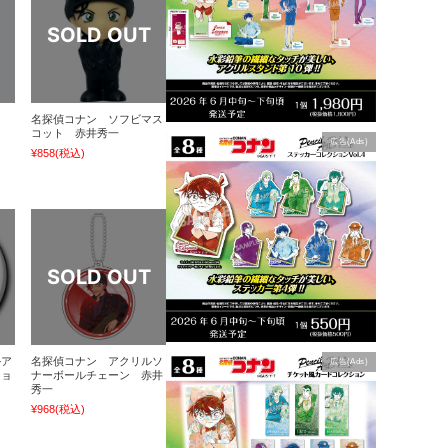
ラ
名探偵コナン ソフビマス
コット 赤井秀一
広告(Ads)
¥858
(税込)
ルア
名探偵コナン アクリルソ
広告(Ads)
ショ
ナーボールチェーン 赤井
秀一
¥968
(税込)