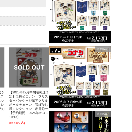
広告(Ads)
送予
【2025年12月中旬頃発送予
リス
定】名探偵コナン ブリス
リル
ターパッケージ風アクリル
コレ
ボールチェーン 昔ばなし
予約
風コレクション 赤井秀一
【予約期間：2025年9/24～
広告(Ads)
10/13】
¥990
(税込)