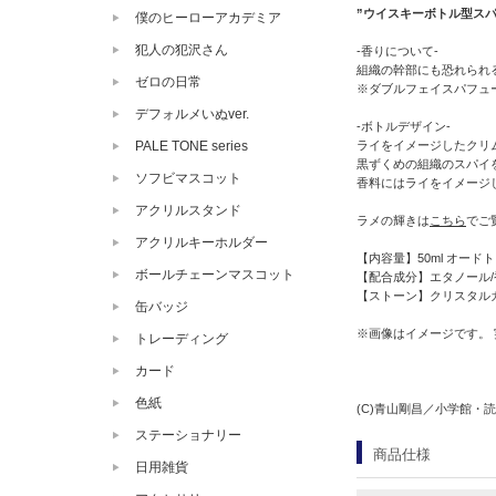
”ウイスキーボトル型スパ
僕のヒーローアカデミア
犯人の犯沢さん
-香りについて-
組織の幹部にも恐れられ
ゼロの日常
※ダブルフェイスパフュ
デフォルメいぬver.
-ボトルデザイン-
PALE TONE series
ライをイメージしたクリ
黒ずくめの組織のスパイ
ソフビマスコット
香料にはライをイメージ
アクリルスタンド
ラメの輝きは
こちら
でご
アクリルキーホルダー
【内容量】50ml オードト
ボールチェーンマスコット
【配合成分】エタノール/
【ストーン】クリスタル
缶バッジ
※画像はイメージです。
トレーディング
カード
色紙
(C)青山剛昌／小学館・読売
ステーショナリー
商品仕様
日用雑貨