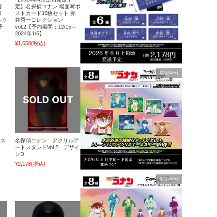
写
定】名探偵コナン 場面写ポ
リ
ストカード10枚セット 赤
レク
井秀一コレクション
予
vol.2【予約期間：12/15～
2024年1/5】
¥1,650
(税込)
広告(Ads)
マス
名探偵コナン アクリルア
ートスタンドVol.2 デザイ
ンD
¥2,178
(税込)
広告(Ads)