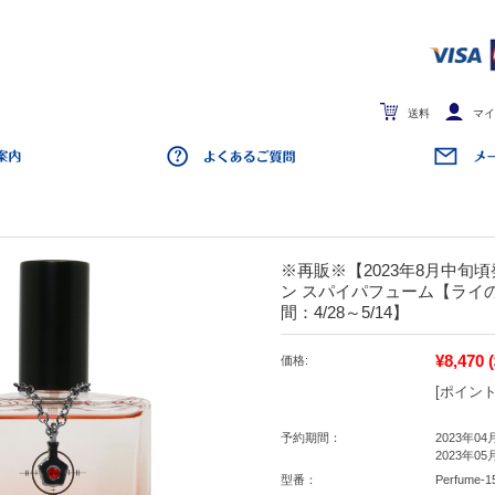
送料
マイ
※再販※【2023年8月中旬
ン スパイパフューム【ライ
間：4/28～5/14】
¥8,470
価格:
[ポイント
予約期間：
2023年04
2023年05
型番：
Perfume-1