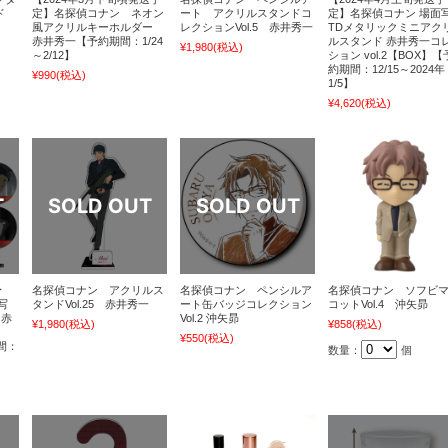
ド
定】名探偵コナン ネオン
ート アクリルスタンドコ
定】名探偵コナン 場面
風アクリルキーホルダー
レクションVol.5 赤井秀一
TDメタリックミニアク
赤井秀一【予約期間：1/24
ルスタンド 赤井秀一コ
¥1,980
(税込)
～2/12】
ション vol.2【BOX】【
約期間：12/15～2024年
¥990
(税込)
1/5】
¥4,620
(税込)
予
名探偵コナン アクリルス
名探偵コナン ペンシルア
名探偵コナン ソフビ
写
タンドVol.25 赤井秀一
ート缶バッジコレクション
コットVol.4 沖矢昴
 赤
Vol.2 沖矢昴
¥1,980
(税込)
¥858
(税込)
¥550
(税込)
期間：
数量：
個