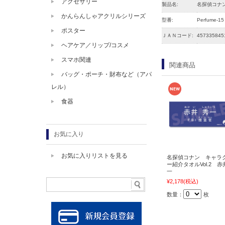
アクセサリー
製品名:
名探偵コナ
かんらんしゃアクリルシリーズ
型番:
Perfume-15
ポスター
ＪＡＮコード:
457335845
ヘアケア／リップ/コスメ
スマホ関連
関連商品
バッグ・ポーチ・財布など（アパ
レル）
食器
お気に入り
お気に入りリストを見る
名探偵コナン キャラ
ー紹介タオルVol.2 赤
一
¥2,178
(税込)
数量：
枚