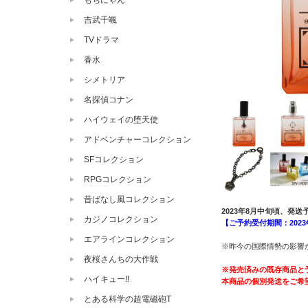
もちにゃん
吉武千颯
TVドラマ
香水
シメトリア
名探偵コナン
ハイウェイの堕天使
アドベンチャーコレクション
SFコレクション
RPGコレクション
昔ばなし風コレクション
2023年8月中旬頃、発送
カジノコレクション
【ご予約受付期間：2023年
エアラインコレクション
※昨今の国際情勢の影響
夜桜さんちの大作戦
※発売済みの既存商品と
ハイキュー!!
本商品の個別発送をご希
とある科学の超電磁砲T