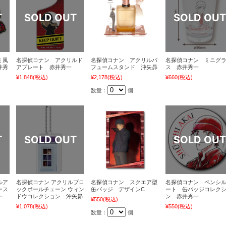
ミ風
名探偵コナン アクリルド
名探偵コナン アクリルパ
名探偵コナン ミニグ
井秀
アプレート 赤井秀一
フュームスタンド 沖矢昴
ス 赤井秀一
¥1,848
(税込)
¥2,178
(税込)
¥660
(税込)
数量：
個
ルア
名探偵コナン アクリルブロ
名探偵コナン スクエア型
名探偵コナン ペンシ
ース
ックボールチェーン ウィン
缶バッジ デザインC
ート 缶バッジコレク
一
ドウコレクション 沖矢昴
ン 赤井秀一
¥550
(税込)
¥1,078
(税込)
¥550
(税込)
数量：
個