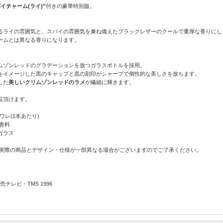
イチャーム(ライ)”
付きの豪華特別版。
るライの雰囲気と、スパイの雰囲気を兼ね備えたブラックレザーのクールで重厚な香りにし
ームとは異なる香りになります。
ムゾンレッドのグラデーションを放つガラスボトルを採用。
をイメージした黒のキャップと黒の刻印がシャープで個性的な美しさを放ちます。
した
美しいクリムゾンレッドのラメ
が繊細に輝きます。
覧頂けます。
ワレ(1本あたり)
香料
ガラス
 実際の商品とデザイン・仕様が一部異なる場合がございますのでご了承ください。
テレビ・TMS 1996