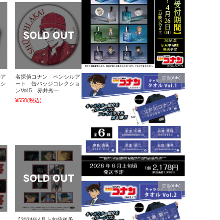
ルア
名探偵コナン ペンシルア
広告(Ads)
クシ
ート 缶バッジコレクショ
ンVol.5 赤井秀一
¥550
(税込)
広告(Ads)
【2024年4月上旬発送予