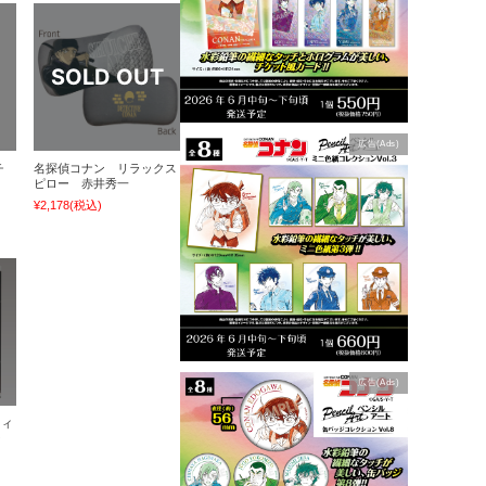
広告(Ads)
チ
名探偵コナン リラックス
ピロー 赤井秀一
¥2,178
(税込)
広告(Ads)
ウィ
ン