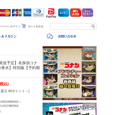
ページへログイン
カートをみる
広告(Ads)
頃発送予定】名探偵コナ
の香水】特別版【予約期
(税込)
還元 84ポイント～]
月28日00時00分～
広告(Ads)
月14日23時59分
5