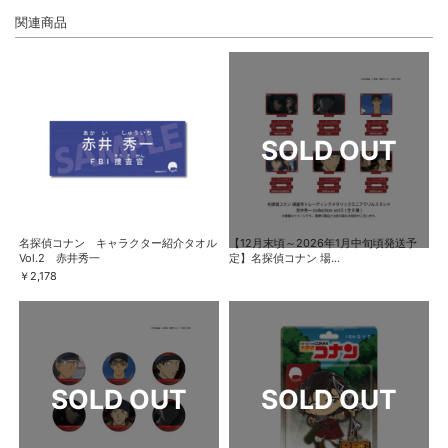
関連商品
名探偵コナン キャラクター紹介タオル
【12月末頃～2026年1月中旬頃発送予
Vol.2 赤井秀一
定】名探偵コナン 場...
￥2,178