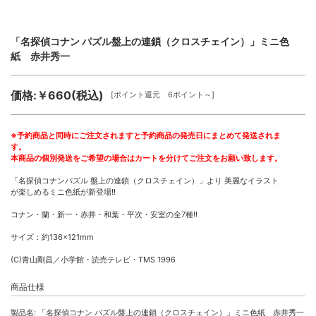
「名探偵コナン パズル盤上の連鎖（クロスチェイン）」ミニ色
紙 赤井秀一
価格:￥660(税込)
[ポイント還元 6ポイント～]
※予約商品と同時にご注文されますと予約商品の発売日にまとめて発送されま
す。
本商品の個別発送をご希望の場合はカートを分けてご注文をお願い致します。
「名探偵コナンパズル 盤上の連鎖（クロスチェイン）」より 美麗なイラスト
が楽しめるミニ色紙が新登場!!
コナン・蘭・新一・赤井・和葉・平次・安室の全7種!!
サイズ：約136×121mm
(C)青山剛昌／小学館・読売テレビ・TMS 1996
商品仕様
製品名: 「名探偵コナン パズル盤上の連鎖（クロスチェイン）」ミニ色紙 赤井秀一