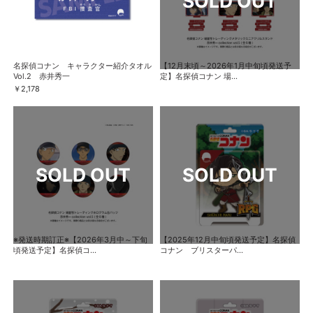
名探偵コナン キャラクター紹介タオル
【12月末頃～2026年1月中旬頃発送予
Vol.2 赤井秀一
定】名探偵コナン 場...
￥2,178
※発送時期訂正※【2026年3月中～下旬
【2025年12月中旬頃発送予定】名探偵
頃発送予定】名探偵コ...
コナン ブリスターパ...