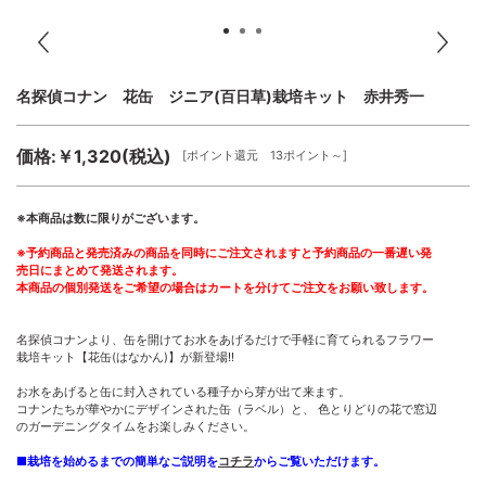
名探偵コナン 花缶 ジニア(百日草)栽培キット 赤井秀一
価格:￥1,320(税込)
[ポイント還元 13ポイント～]
※本商品は数に限りがございます。
※予約商品と発売済みの商品を同時にご注文されますと予約商品の一番遅い発
売日にまとめて発送されます。
本商品の個別発送をご希望の場合はカートを分けてご注文をお願い致します。
名探偵コナンより、缶を開けてお水をあげるだけで手軽に育てられるフラワー
栽培キット【花缶(はなかん)】が新登場!!
お水をあげると缶に封入されている種子から芽が出て来ます。
コナンたちが華やかにデザインされた缶（ラベル）と、 色とりどりの花で窓辺
のガーデニングタイムをお楽しみください。
■栽培を始めるまでの簡単なご説明を
コチラ
からご覧いただけます。