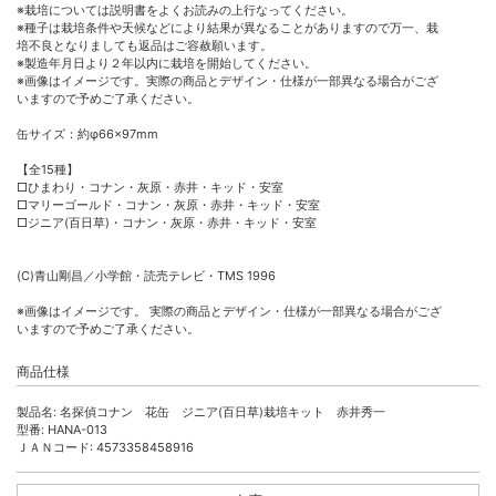
※栽培については説明書をよくお読みの上行なってください。
※種子は栽培条件や天候などにより結果が異なることがありますので万一、栽
培不良となりましても返品はご容赦願います。
※製造年月日より２年以内に栽培を開始してください。
※画像はイメージです。実際の商品とデザイン・仕様が一部異なる場合がござ
いますので予めご了承ください。
缶サイズ：約φ66×97mm
【全15種】
□ひまわり・コナン・灰原・赤井・キッド・安室
□マリーゴールド・コナン・灰原・赤井・キッド・安室
□ジニア(百日草)・コナン・灰原・赤井・キッド・安室
(C)青山剛昌／小学館・読売テレビ・TMS 1996
※画像はイメージです。 実際の商品とデザイン・仕様が一部異なる場合がござ
いますので予めご了承ください。
商品仕様
製品名: 名探偵コナン 花缶 ジニア(百日草)栽培キット 赤井秀一
型番: HANA-013
ＪＡＮコード: 4573358458916