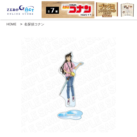
HOME
>
名探偵コナン