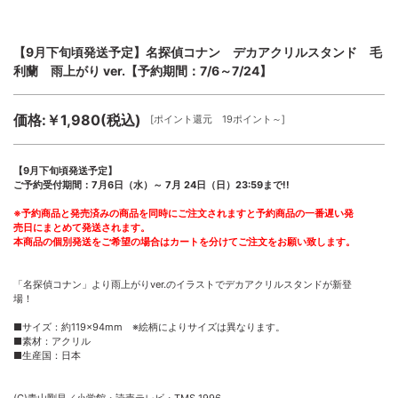
【9月下旬頃発送予定】名探偵コナン デカアクリルスタンド 毛
利蘭 雨上がり ver.【予約期間：7/6～7/24】
価格:￥1,980(税込)
[ポイント還元 19ポイント～]
【9月下旬頃発送予定】
ご予約受付期間：7月6日（水）～ 7月 24日（日）23:59まで!!
※予約商品と発売済みの商品を同時にご注文されますと予約商品の一番遅い発
売日にまとめて発送されます。
本商品の個別発送をご希望の場合はカートを分けてご注文をお願い致します。
「名探偵コナン」より雨上がりver.のイラストでデカアクリルスタンドが新登
場！
■サイズ：約119×94mm ※絵柄によりサイズは異なります。
■素材：アクリル
■生産国：日本