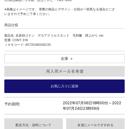
(C)青山剛昌／小学館・読売テレビ・TMS 1996
※画像はイメージです。 実際の商品とデザイン・仕様が一部異なる場合がござ
いますので予めご了承ください。
商品仕様
製品名: 名探偵コナン デカアクリルスタンド 毛利蘭 雨上がり ver.
型番: CONT-316
ＪＡＮコード: 4573548008235
在庫
×
2022年07月06日18時00分～
2022
予約期間:
年07月24日23時59分
配送方法・送料について
友達にメールですすめる