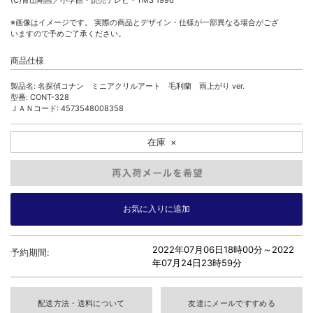
(C)青山剛昌／小学館・読売テレビ・TMS 1996
※画像はイメージです。 実際の商品とデザイン・仕様が一部異なる場合がござ
いますので予めご了承ください。
商品仕様
製品名: 名探偵コナン ミニアクリルアート 毛利蘭 雨上がり ver.
型番: CONT-328
ＪＡＮコード: 4573548008358
在庫
×
2022年07月06日18時00分～
2022
予約期間:
年07月24日23時59分
配送方法・送料について
友達にメールですすめる