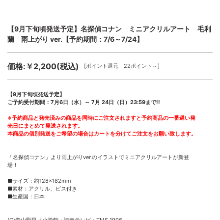
【9月下旬頃発送予定】名探偵コナン ミニアクリルアート 毛利
蘭 雨上がり ver.【予約期間：7/6～7/24】
価格:￥2,200(税込)
[ポイント還元 22ポイント～]
【9月下旬頃発送予定】
ご予約受付期間：7月6日（水）～ 7月 24日（日）23:59まで!!
※予約商品と発売済みの商品を同時にご注文されますと予約商品の一番遅い発
売日にまとめて発送されます。
本商品の個別発送をご希望の場合はカートを分けてご注文をお願い致します。
「名探偵コナン」より雨上がりver.のイラストでミニアクリルアートが新登
場！
■サイズ：約128×182mm
■素材：アクリル、ビス付き
■生産国：日本