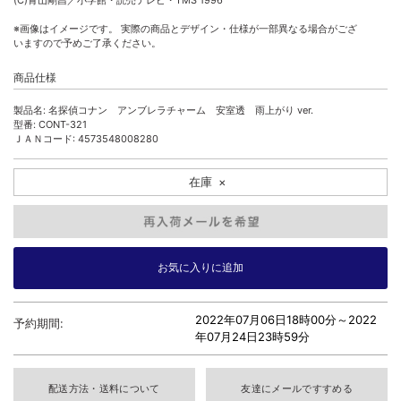
(C)青山剛昌／小学館・読売テレビ・TMS 1996
※画像はイメージです。 実際の商品とデザイン・仕様が一部異なる場合がござ
いますので予めご了承ください。
商品仕様
製品名: 名探偵コナン アンブレラチャーム 安室透 雨上がり ver.
型番: CONT-321
ＪＡＮコード: 4573548008280
在庫
×
2022年07月06日18時00分～
2022
予約期間:
年07月24日23時59分
配送方法・送料について
友達にメールですすめる