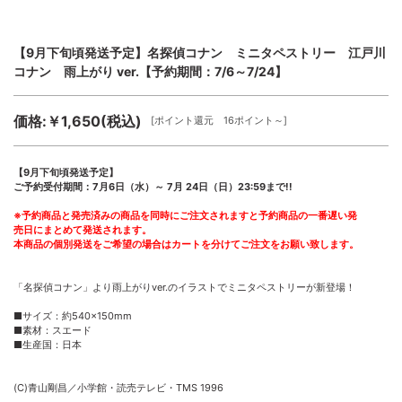
【9月下旬頃発送予定】名探偵コナン ミニタペストリー 江戸川
コナン 雨上がり ver.【予約期間：7/6～7/24】
価格:￥1,650(税込)
[ポイント還元 16ポイント～]
【9月下旬頃発送予定】
ご予約受付期間：7月6日（水）～ 7月 24日（日）23:59まで!!
※予約商品と発売済みの商品を同時にご注文されますと予約商品の一番遅い発
売日にまとめて発送されます。
本商品の個別発送をご希望の場合はカートを分けてご注文をお願い致します。
「名探偵コナン」より雨上がりver.のイラストでミニタペストリーが新登場！
■サイズ：約540×150mm
■素材：スエード
■生産国：日本
(C)青山剛昌／小学館・読売テレビ・TMS 1996