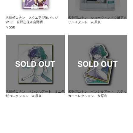
名探偵コナン スクエア型缶バッジ
名探偵コナン ショーウィンドウ風アク
Vol.3 宮野志保＆宮野明...
リルスタンド 灰原哀
￥550
名探偵コナン ペンシルアート ミニ色
名探偵コナン ペンシルアート ステッ
紙コレクション 灰原哀
カーコレクション 灰原哀