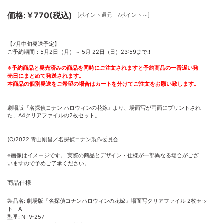
価格:￥770(税込)
[ポイント還元 7ポイント～]
【7月中旬発送予定】
ご予約期間：5月2日（月）～ 5月 22日（日）23:59まで!!
※予約商品と発売済みの商品を同時にご注文されますと予約商品の一番遅い発
売日にまとめて発送されます。
本商品の個別発送をご希望の場合はカートを分けてご注文をお願い致します。
劇場版『名探偵コナン ハロウィンの花嫁』より、場面写が両面にプリントされ
た、A4クリアファイルの2枚セット。
(C)2022 青山剛昌／名探偵コナン製作委員会
※画像はイメージです。 実際の商品とデザイン・仕様が一部異なる場合がござ
いますので予めご了承ください。
商品仕様
製品名: 劇場版『名探偵コナンハロウィンの花嫁』場面写クリアファイル 2枚セッ
ト A
型番: NTV-257