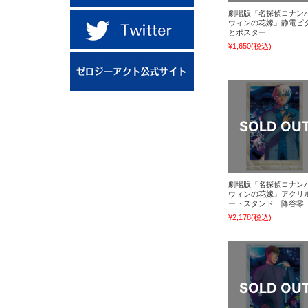
劇場版『名探偵コナン
ウィンの花嫁』静電ピ
とポスター
¥1,650
(税込)
劇場版『名探偵コナン
ウィンの花嫁』アクリ
ートスタンド 降谷零
¥2,178
(税込)