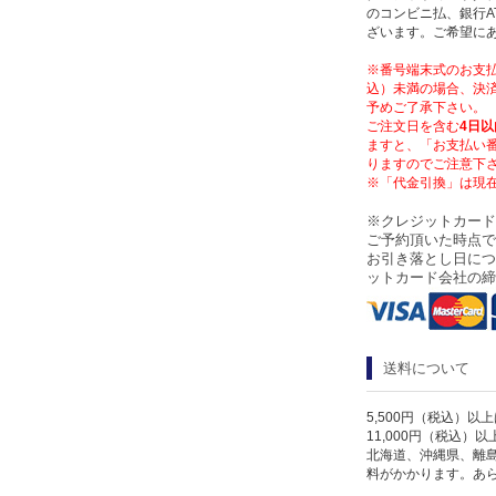
のコンビニ払、銀行A
ざいます。ご希望に
※番号端末式のお支払
込）未満の場合、決済
予めご了承下さい。
ご注文日を含む
4日以
ますと、「お支払い
りますのでご注意下
※「代金引換」は現
※クレジットカード
ご予約頂いた時点で
お引き落とし日につ
ットカード会社の締
送料について
5,500円（税込）以
11,000円（税込）
北海道、沖縄県、離
料がかかります。あ