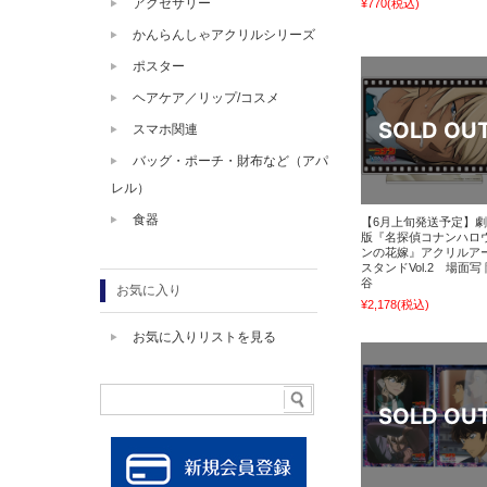
アクセサリー
¥770
(税込)
かんらんしゃアクリルシリーズ
ポスター
ヘアケア／リップ/コスメ
スマホ関連
バッグ・ポーチ・財布など（アパ
レル）
食器
【6月上旬発送予定】
版『名探偵コナンハロ
ンの花嫁』アクリルア
スタンドVol.2 場面写
谷
お気に入り
¥2,178
(税込)
お気に入りリストを見る