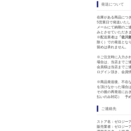
発送について
在庫がある商品につ
5営業日で発送いたし
メールにて納期のご連
みとさせていただき
※配送業者は
「佐川
除く）での発送となり
留めは承れません。
※ご注文時に入力さ
場合は、当店までご
会員様は当店までご
ログイン頂き、会員
※商品発送後、不在
を頂けなかった場合
その後の再発送にお
払いのみ対応） 予
ご連絡先
ストア名：ゼロジー
販売業者：ゼロジー