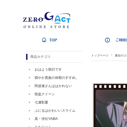
トップページ
過去のコ
商品カテゴリ
おはよう朝日です
穏やか貴族の休暇のすすめ。
阿波連さんははかれない
怪盗クイーン
七瀬彩夏
ぷにるはかわいいスライム
真・侍伝YAIBA