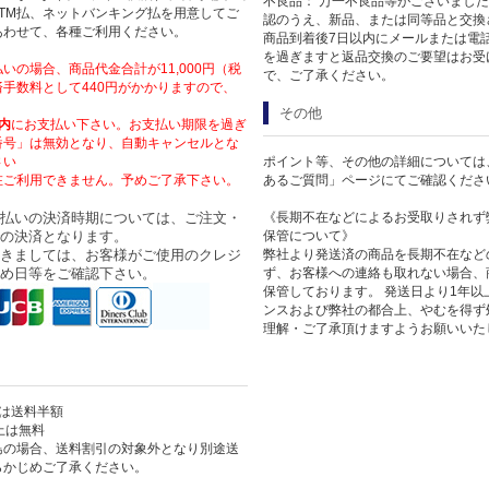
不良品： 万一不良品等がございまし
TM払、ネットバンキング払を用意してご
認のうえ、新品、または同等品と交換
あわせて、各種ご利用ください。
商品到着後7日以内にメールまたは電
を過ぎますと返品交換のご要望はお受
いの場合、商品代金合計が11,000円（税
で、ご了承ください。
手数料として440円がかかりますので、
その他
内
にお支払い下さい。お支払い期限を過ぎ
番号」は無効となり、自動キャンセルとな
さい
ポイント等、その他の詳細については
在ご利用できません。予めご了承下さい。
あるご質問」ページにてご確認くださ
払いの決済時期については、ご注文・
《長期不在などによるお受取りされず
の決済となります。
保管について》
きましては、お客様がご使用のクレジ
弊社より発送済の商品を長期不在など
め日等をご確認下さい。
ず、お客様への連絡も取れない場合、
保管しております。 発送日より1年
ンスおよび弊社の都合上、やむを得ず
理解・ご了承頂けますようお願いいた
上は送料半額
以上は無料
島の場合、送料割引の対象外となり別途送
らかじめご了承ください。