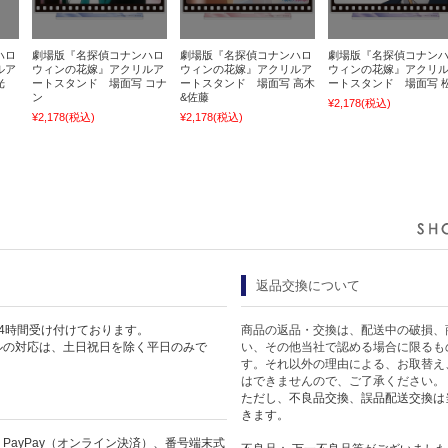
ハロ
劇場版『名探偵コナンハロ
劇場版『名探偵コナンハロ
劇場版『名探偵コナン
ルア
ウィンの花嫁』アクリルア
ウィンの花嫁』アクリルア
ウィンの花嫁』アクリ
光
ートスタンド 場面写 コナ
ートスタンド 場面写 高木
ートスタンド 場面写 
ン
&佐藤
¥2,178
(税込)
¥2,178
(税込)
¥2,178
(税込)
返品交換について
4時間受け付けております。
商品の返品・交換は、配送中の破損、
ルの対応は、土日祝日を除く平日のみで
い、その他当社で認める場合に限るも
す。それ以外の理由による、お取替え
はできませんので、ご了承ください。
ただし、不良品交換、誤品配送交換は
きます。
PayPay（オンライン決済）、番号端末式