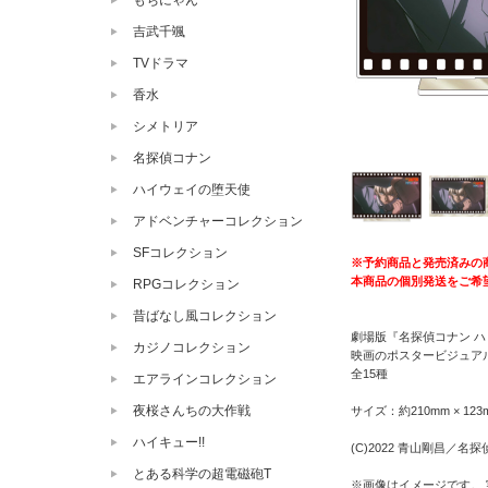
もちにゃん
吉武千颯
TVドラマ
香水
シメトリア
名探偵コナン
ハイウェイの堕天使
アドベンチャーコレクション
SFコレクション
※予約商品と発売済みの
本商品の個別発送をご希
RPGコレクション
昔ばなし風コレクション
劇場版『名探偵コナン 
カジノコレクション
映画のポスタービジュアル
全15種
エアラインコレクション
夜桜さんちの大作戦
サイズ：約210mm × 123
ハイキュー!!
(C)2022 青山剛昌／
とある科学の超電磁砲T
※画像はイメージです。