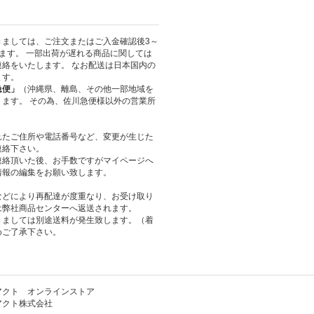
きましては、ご注文またはご入金確認後3～
ます。 一部出荷が遅れる商品に関しては
絡をいたします。 なお配送は日本国内の
ます。
急便」
（沖縄県、離島、その他一部地域を
ます。 その為、佐川急便様以外の営業所
れたご住所や電話番号など、変更が生じた
連絡下さい。
連絡頂いた後、お手数ですがマイページへ
情報の編集をお願い致します。
などにより再配達が度重なり、お受け取り
は弊社商品センターへ返送されます。
きましては別途送料が発生致します。（着
めご了承下さい。
アクト オンラインストア
アクト株式会社