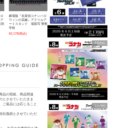
ハロ
劇場版『名探偵コナンハロ
ルア
ウィンの花嫁』アクリルア
松田
ートスタンド 場面写 警察
学校
¥2,178
(税込)
広告(Ads)
商品の瑕疵、商品間違
のとさせていただきま
、ご返品には応じること
広告(Ads)
当社負担とさせていただ