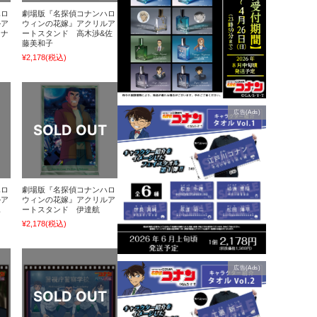
ハロ
劇場版『名探偵コナンハロ
ルア
ウィンの花嫁』アクリルア
コナ
ートスタンド 高木渉&佐
藤美和子
¥2,178
(税込)
広告(Ads)
ハロ
劇場版『名探偵コナンハロ
ルア
ウィンの花嫁』アクリルア
二
ートスタンド 伊達航
¥2,178
(税込)
広告(Ads)