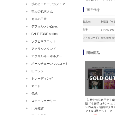
僕のヒーローアカデミア
商品仕様
犯人の犯沢さん
ゼロの日常
製品名:
劇場版『名
デフォルメいぬver.
型番:
STAND-309
PALE TONE series
ＪＡＮコード:
457335845
ソフビマスコット
アクリルスタンド
関連商品
アクリルキーホルダー
ボールチェーンマスコット
缶バッジ
トレーディング
カード
色紙
【7月中旬発送予定】
ステーショナリー
版『名探偵コナンハロ
ンの花嫁』場面写クリ
日用雑貨
ァイル 2枚セット A