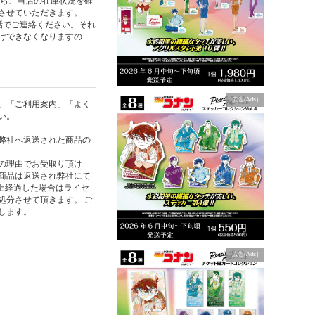
たら、当店の在庫状況を確
させていただきます。
話でご連絡ください。それ
けできなくなりますの
広告(Ads)
、「ご利用案内」「よく
い。
弊社へ返送された商品の
の理由でお受取り頂け
商品は返送され弊社にて
以上経過した場合はライセ
処分させて頂きます。 ご
します。
広告(Ads)