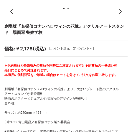
劇場版『名探偵コナンハロウィンの花嫁』アクリルアートスタン
ド 場面写 警察学校
価格:￥2,178(税込)
[ポイント還元 21ポイント～]
※予約商品と発売済みの商品を同時にご注文されますと予約商品の一番遅い発
売日にまとめて発送されます。
本商品の個別発送をご希望の場合はカートを分けてご注文をお願い致します。
劇場版『名探偵コナン ハロウィンの花嫁』より、大きいプレート型のアクリル
アートスタンドが新登場!!
映画のポスタービジュアルや場面写のデザインが勢揃い!!
全15種
サイズ：約210mm × 123mm
(C)2022 青山剛昌／名探偵コナン製作委員会
※画像はイメージです。 実際の商品とデザイン・仕様が一部異なる場合がござ