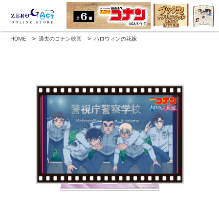
HOME
>
過去のコナン映画
>
ハロウィンの花嫁