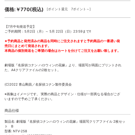
価格:￥770(税込)
[ポイント還元 7ポイント～]
【7月中旬発送予定】
ご予約期間：5月2日（月）～ 5月 22日（日）23:59まで!!
※予約商品と発売済みの商品を同時にご注文されますと予約商品の一番遅い発
売日にまとめて発送されます。
本商品の個別発送をご希望の場合はカートを分けてご注文をお願い致します。
劇場版『名探偵コナン ハロウィンの花嫁』より、場面写が両面にプリントされ
た、A4クリアファイルの2枚セット。
(C)2022 青山剛昌／名探偵コナン製作委員会
※画像はイメージです。 実際の商品とデザイン・仕様が一部異なる場合がござ
いますので予めご了承ください。
商品仕様
製品名: 劇場版『名探偵コナンハロウィンの花嫁』場面写クリアファイル 2枚セッ
ト B
型番: NTV-258