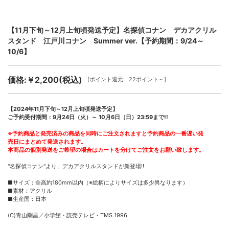
【11月下旬～12月上旬頃発送予定】名探偵コナン デカアクリル
スタンド 江戸川コナン Summer ver.【予約期間：9/24～
10/6】
価格:￥2,200(税込)
[ポイント還元 22ポイント～]
【2024年11月下旬～12月上旬頃発送予定】
ご予約受付期間：9月24日（火）～ 10月6日（日）23:59まで!!
※予約商品と発売済みの商品を同時にご注文されますと予約商品の一番遅い発
売日にまとめて発送されます。
本商品の個別発送をご希望の場合はカートを分けてご注文をお願い致します。
"名探偵コナン"より、デカアクリルスタンドが新登場!!
■サイズ：全高約180mm以内（※絵柄によりサイズは多少異なります）
■素材：アクリル
■生産国：日本
(C)青山剛昌／小学館・読売テレビ・TMS 1996