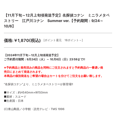
【11月下旬～12月上旬頃発送予定】名探偵コナン ミニラメタペ
ストリー 江戸川コナン Summer ver.【予約期間：9/24～
10/6】
価格:￥1,870(税込)
[ポイント還元 18ポイント～]
【2024年11月下旬～12月上旬頃発送予定】
ご予約受付期間：9月24日（火）～ 10月6日（日）23:59まで!!
※予約商品と発売済みの商品を同時にご注文されますと予約商品の一番遅い発
売日にまとめて発送されます。
本商品の個別発送をご希望の場合はカートを分けてご注文をお願い致します。
"名探偵コナン"より、ミニラメタペストリーが新登場!!
■サイズ：約H540mm×W150mm
■素材：スエード
■生産国：日本
(C)青山剛昌／小学館・読売テレビ・TMS 1996