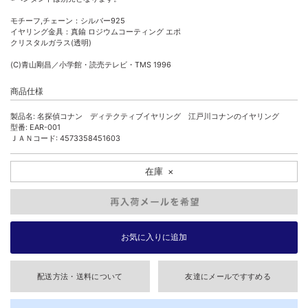
モチーフ,チェーン：シルバー925
イヤリング金具：真鍮 ロジウムコーティング エポ
クリスタルガラス(透明)
(C)青山剛昌／小学館・読売テレビ・TMS 1996
商品仕様
製品名: 名探偵コナン ディテクティブイヤリング 江戸川コナンのイヤリング
型番: EAR-001
ＪＡＮコード: 4573358451603
在庫
×
配送方法・送料について
友達にメールですすめる