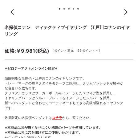
名探偵コナン ディテクティブイヤリング 江戸川コナンのイヤ
リング
価格:￥9,981(税込)
[ポイント還元 99ポイント～]
※ゼロジーアクトオンライン限定※
頭脳明晰な名探偵・江戸川コナンのイヤリングです。
トレードマークの蝶ネクタイをモチーフに採用し、クリムゾンレッドが鮮やか
な色合いを放ちます。
クリスタルガラスはサッカーボールをイメージしたスフィア型を採用し、
イヤリングパーツはシルバーブレッドをイメージしたシルバーを採用。
新一のペンダントと合わせてコーディネートもできる高級感溢れるイヤリング
です。
数量限定の名探偵ペンダントは
コチラ
からご覧ください。
※本商品は耳が痛くなりにくい構造のパーツを使用しています。
※本商品は耳に穴を開けずにご使用いただけます。
※ペンダントは別売となります。