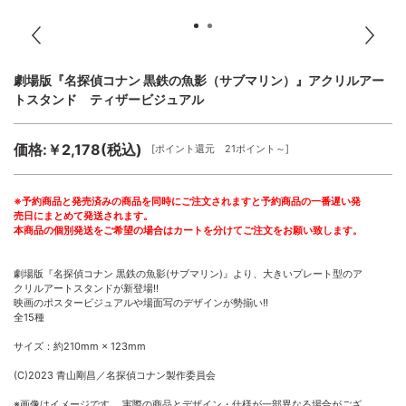
劇場版『名探偵コナン 黒鉄の魚影（サブマリン）』アクリルアー
トスタンド ティザービジュアル
価格:￥2,178(税込)
[ポイント還元 21ポイント～]
※予約商品と発売済みの商品を同時にご注文されますと予約商品の一番遅い発
売日にまとめて発送されます。
本商品の個別発送をご希望の場合はカートを分けてご注文をお願い致します。
劇場版『名探偵コナン 黒鉄の魚影(サブマリン)』より、大きいプレート型のア
クリルアートスタンドが新登場!!
映画のポスタービジュアルや場面写のデザインが勢揃い!!
全15種
サイズ：約210mm × 123mm
(C)2023 青山剛昌／名探偵コナン製作委員会
※画像はイメージです。 実際の商品とデザイン・仕様が一部異なる場合がござ