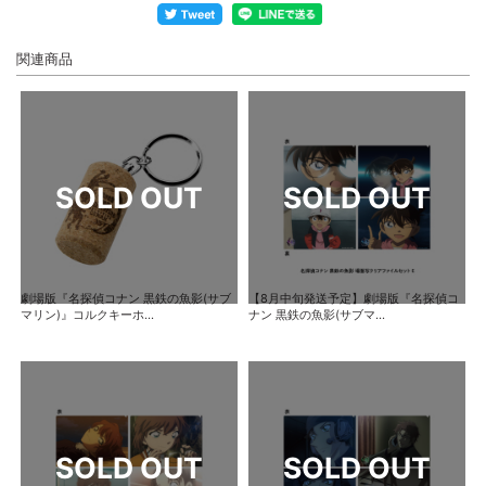
関連商品
劇場版『名探偵コナン 黒鉄の魚影(サブ
【8月中旬発送予定】劇場版『名探偵コ
マリン)』コルクキーホ...
ナン 黒鉄の魚影(サブマ...