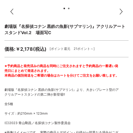
劇場版『名探偵コナン 黒鉄の魚影(サブマリン)』アクリルアート
スタンドVol.2 場面写C
価格:￥2,178(税込)
[ポイント還元 21ポイント～]
※予約商品と発売済みの商品を同時にご注文されますと予約商品の一番遅い発
売日にまとめて発送されます。
本商品の個別発送をご希望の場合はカートを分けてご注文をお願い致します。
劇場版『名探偵コナン 黒鉄の魚影(サブマリン)』より、大きいプレート型のア
クリルアートスタンドの第二弾が新登場!!
全5種
サイズ：約210mm × 123mm
(C)2023 青山剛昌／名探偵コナン製作委員会
※画像はイメージです。 実際の商品とデザイン・仕様が一部異なる場合がござ