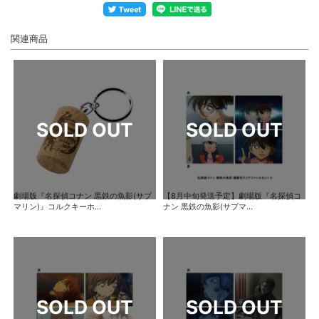
関連商品
劇場版『名探偵コナン 黒鉄の魚影(サブ
【8月中旬発送予定】劇場版『名探偵コ
マリン)』コルクキーホ...
ナン 黒鉄の魚影(サブマ...