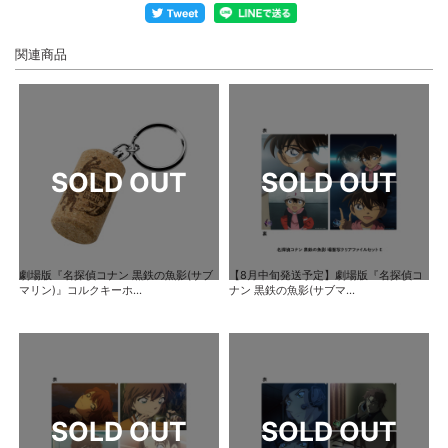
関連商品
劇場版『名探偵コナン 黒鉄の魚影(サブ
【8月中旬発送予定】劇場版『名探偵コ
マリン)』コルクキーホ...
ナン 黒鉄の魚影(サブマ...