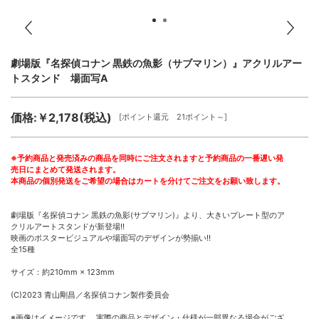
劇場版『名探偵コナン 黒鉄の魚影（サブマリン）』アクリルアー
トスタンド 場面写A
価格:￥2,178(税込)
[ポイント還元 21ポイント～]
※予約商品と発売済みの商品を同時にご注文されますと予約商品の一番遅い発
売日にまとめて発送されます。
本商品の個別発送をご希望の場合はカートを分けてご注文をお願い致します。
劇場版『名探偵コナン 黒鉄の魚影(サブマリン)』より、大きいプレート型のア
クリルアートスタンドが新登場!!
映画のポスタービジュアルや場面写のデザインが勢揃い!!
全15種
サイズ：約210mm × 123mm
(C)2023 青山剛昌／名探偵コナン製作委員会
※画像はイメージです。 実際の商品とデザイン・仕様が一部異なる場合がござ