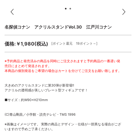
名探偵コナン アクリルスタンドVol.30 江戸川コナン
価格:￥1,980(税込)
[ポイント還元 19ポイント～]
※予約商品と発売済みの商品を同時にご注文されますと予約商品の一番遅い発
売日にまとめて発送されます。
本商品の個別発送をご希望の場合はカートを分けてご注文をお願い致します。
大きめのアクリルスタンドに第30弾が新登場!!
アクリルの透明感が美しいプレート型フィギュアです！
■サイズ：約W90×H210mm
(C)青山剛昌／小学館・読売テレビ・TMS 1996
※画像はイメージです。 実際の商品とデザイン・仕様が一部異なる場合がござ
いますので予めご了承ください。