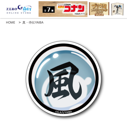
HOME
>
真・侍伝YAIBA