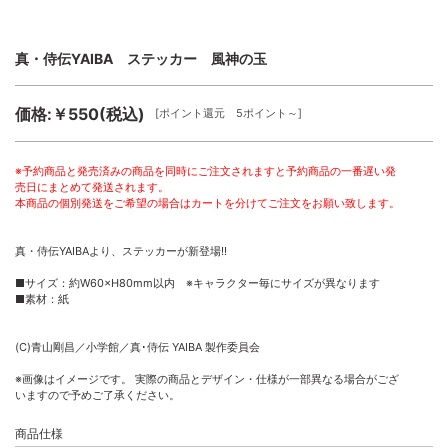
真・侍伝YAIBA ステッカー 風神の玉
価格:￥550(税込)
[ポイント還元 5ポイント～]
※予約商品と発売済みの商品を同時にご注文されますと予約商品の一番遅い発
売日にまとめて発送されます。
本商品の個別発送をご希望の場合はカートを分けてご注文をお願い致します。
真・侍伝YAIBAより、ステッカーが新登場!!
■サイズ：約W60×H80mm以内 ※キャラクター毎にサイズが異なります
■素材：紙
(C)青山剛昌／小学館／真･侍伝 YAIBA 製作委員会
※画像はイメージです。 実際の商品とデザイン・仕様が一部異なる場合がござ
いますので予めご了承ください。
商品仕様