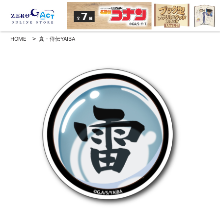
HOME
>
真・侍伝YAIBA