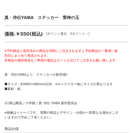
真・侍伝YAIBA ステッカー 雷神の玉
価格:￥550(税込)
[ポイント還元 5ポイント～]
※予約商品と発売済みの商品を同時にご注文されますと予約商品の一番遅い発
売日にまとめて発送されます。
本商品の個別発送をご希望の場合はカートを分けてご注文をお願い致します。
真・侍伝YAIBAより、ステッカーが新登場!!
■サイズ：約W60×H80mm以内 ※キャラクター毎にサイズが異なります
■素材：紙
(C)青山剛昌／小学館／真･侍伝 YAIBA 製作委員会
※画像はイメージです。 実際の商品とデザイン・仕様が一部異なる場合がござ
いますので予めご了承ください。
商品仕様