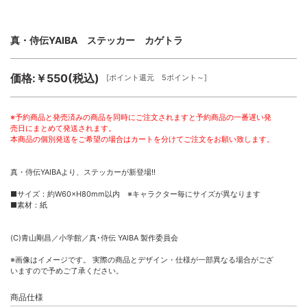
真・侍伝YAIBA ステッカー カゲトラ
価格:￥550(税込)
[ポイント還元 5ポイント～]
※予約商品と発売済みの商品を同時にご注文されますと予約商品の一番遅い発
売日にまとめて発送されます。
本商品の個別発送をご希望の場合はカートを分けてご注文をお願い致します。
真・侍伝YAIBAより、ステッカーが新登場!!
■サイズ：約W60×H80mm以内 ※キャラクター毎にサイズが異なります
■素材：紙
(C)青山剛昌／小学館／真･侍伝 YAIBA 製作委員会
※画像はイメージです。 実際の商品とデザイン・仕様が一部異なる場合がござ
いますので予めご了承ください。
商品仕様