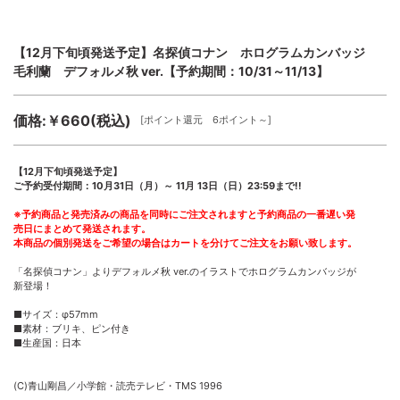
【12月下旬頃発送予定】名探偵コナン ホログラムカンバッジ
毛利蘭 デフォルメ秋 ver.【予約期間：10/31～11/13】
価格:￥660(税込)
[ポイント還元 6ポイント～]
【12月下旬頃発送予定】
ご予約受付期間：10月31日（月）～ 11月 13日（日）23:59まで!!
※予約商品と発売済みの商品を同時にご注文されますと予約商品の一番遅い発
売日にまとめて発送されます。
本商品の個別発送をご希望の場合はカートを分けてご注文をお願い致します。
「名探偵コナン」よりデフォルメ秋 ver.のイラストでホログラムカンバッジが
新登場！
■サイズ：φ57mm
■素材：ブリキ、ピン付き
■生産国：日本
(C)青山剛昌／小学館・読売テレビ・TMS 1996