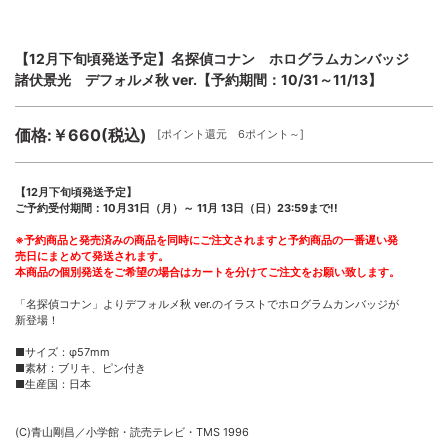
【12月下旬頃発送予定】名探偵コナン ホログラムカンバッジ
諸伏景光 デフォルメ秋 ver.【予約期間：10/31～11/13】
価格:￥660(税込)
[ポイント還元 6ポイント～]
【12月下旬頃発送予定】
ご予約受付期間：10月31日（月）～ 11月 13日（日）23:59まで!!
※予約商品と発売済みの商品を同時にご注文されますと予約商品の一番遅い発
売日にまとめて発送されます。
本商品の個別発送をご希望の場合はカートを分けてご注文をお願い致します。
「名探偵コナン」よりデフォルメ秋 ver.のイラストでホログラムカンバッジが
新登場！
■サイズ：φ57mm
■素材：ブリキ、ピン付き
■生産国：日本
(C)青山剛昌／小学館・読売テレビ・TMS 1996