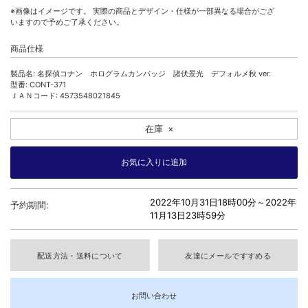
※画像はイメージです。 実際の商品とデザイン・仕様が一部異なる場合がござ
いますので予めご了承ください。
商品仕様
製品名: 名探偵コナン ホログラムカンバッジ 諸伏景光 デフォルメ秋 ver.
型番: CONT-371
ＪＡＮコード: 4573548021845
在庫
×
2022年10月31日18時00分～
2022年
予約期間:
11月13日23時59分
配送方法・送料について
友達にメールですすめる
お問い合わせ