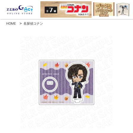
HOME
>
名探偵コナン