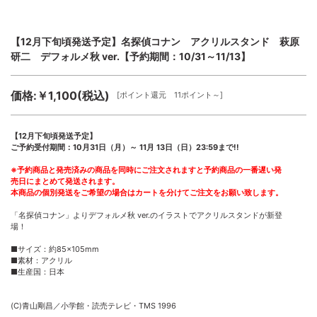
【12月下旬頃発送予定】名探偵コナン アクリルスタンド 萩原
研二 デフォルメ秋 ver.【予約期間：10/31～11/13】
価格:￥1,100(税込)
[ポイント還元 11ポイント～]
【12月下旬頃発送予定】
ご予約受付期間：10月31日（月）～ 11月 13日（日）23:59まで!!
※予約商品と発売済みの商品を同時にご注文されますと予約商品の一番遅い発
売日にまとめて発送されます。
本商品の個別発送をご希望の場合はカートを分けてご注文をお願い致します。
「名探偵コナン」よりデフォルメ秋 ver.のイラストでアクリルスタンドが新登
場！
■サイズ：約85×105mm
■素材：アクリル
■生産国：日本
(C)青山剛昌／小学館・読売テレビ・TMS 1996