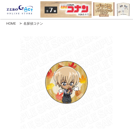
HOME
>
名探偵コナン