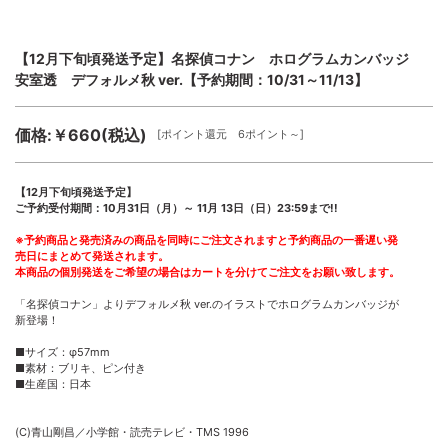
【12月下旬頃発送予定】名探偵コナン ホログラムカンバッジ
安室透 デフォルメ秋 ver.【予約期間：10/31～11/13】
価格:￥660(税込)
[ポイント還元 6ポイント～]
【12月下旬頃発送予定】
ご予約受付期間：10月31日（月）～ 11月 13日（日）23:59まで!!
※予約商品と発売済みの商品を同時にご注文されますと予約商品の一番遅い発
売日にまとめて発送されます。
本商品の個別発送をご希望の場合はカートを分けてご注文をお願い致します。
「名探偵コナン」よりデフォルメ秋 ver.のイラストでホログラムカンバッジが
新登場！
■サイズ：φ57mm
■素材：ブリキ、ピン付き
■生産国：日本
(C)青山剛昌／小学館・読売テレビ・TMS 1996