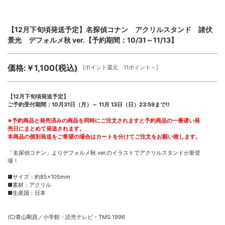
【12月下旬頃発送予定】名探偵コナン アクリルスタンド 諸伏
景光 デフォルメ秋 ver.【予約期間：10/31～11/13】
価格:￥1,100(税込)
[ポイント還元 11ポイント～]
【12月下旬頃発送予定】
ご予約受付期間：10月31日（月）～ 11月 13日（日）23:59まで!!
※予約商品と発売済みの商品を同時にご注文されますと予約商品の一番遅い発
売日にまとめて発送されます。
本商品の個別発送をご希望の場合はカートを分けてご注文をお願い致します。
「名探偵コナン」よりデフォルメ秋 ver.のイラストでアクリルスタンドが新登
場！
■サイズ：約85×105mm
■素材：アクリル
■生産国：日本
(C)青山剛昌／小学館・読売テレビ・TMS 1996