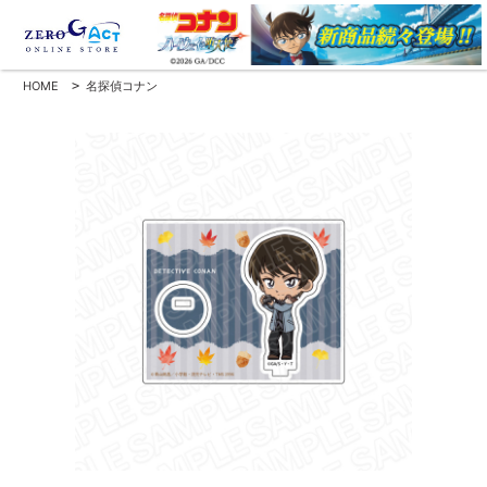
HOME
>
名探偵コナン