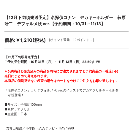
【12月下旬頃発送予定】名探偵コナン デカキーホルダー 萩原
研二 デフォルメ秋 ver.【予約期間：10/31～11/13】
価格:￥1,210(税込)
[ポイント還元 12ポイント～]
【12月下旬頃発送予定】
ご予約受付期間：10月31日（月）～ 11月 13日（日）23:59まで!!
※予約商品と発売済みの商品を同時にご注文されますと予約商品の一番遅い発
売日にまとめて発送されます。
本商品の個別発送をご希望の場合はカートを分けてご注文をお願い致します。
「名探偵コナン」よりデフォルメ秋 ver.のイラストでデカアクリルキーホルダ
ーが新登場！
■サイズ：全高約100mm
■素材：アクリル
■生産国：日本
(C)青山剛昌／小学館・読売テレビ・TMS 1996