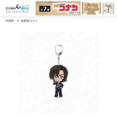
HOME
>
名探偵コナン