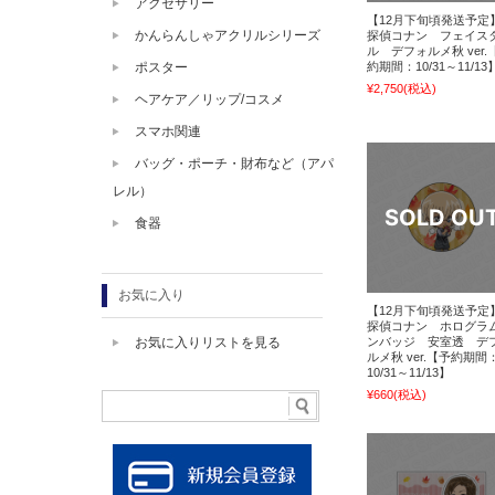
アクセサリー
【12月下旬頃発送予定
かんらんしゃアクリルシリーズ
探偵コナン フェイス
ル デフォルメ秋 ver.
約期間：10/31～11/13
ポスター
¥2,750
(税込)
ヘアケア／リップ/コスメ
スマホ関連
バッグ・ポーチ・財布など（アパ
レル）
食器
お気に入り
【12月下旬頃発送予定
探偵コナン ホログラ
ンバッジ 安室透 デ
お気に入りリストを見る
ルメ秋 ver.【予約期間
10/31～11/13】
¥660
(税込)