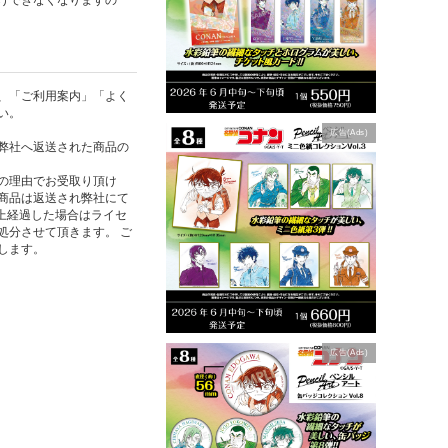
、「ご利用案内」「よく
い。
広告(Ads)
弊社へ返送された商品の
の理由でお受取り頂け
商品は返送され弊社にて
以上経過した場合はライセ
処分させて頂きます。 ご
します。
広告(Ads)