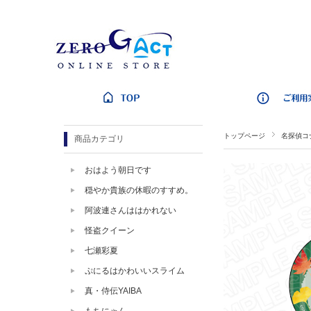
トップページ
名探偵コ
商品カテゴリ
おはよう朝日です
穏やか貴族の休暇のすすめ。
阿波連さんははかれない
怪盗クイーン
七瀬彩夏
ぷにるはかわいいスライム
真・侍伝YAIBA