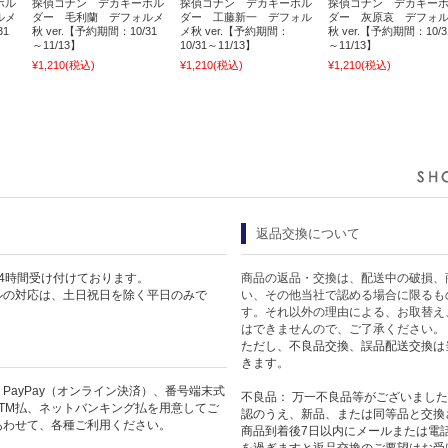
ホル
探偵コナン デカキーホル
探偵コナン デカキーホル
探偵コナン デカキー
ルメ
ダー 毛利蘭 デフォルメ
ダー 工藤新一 デフォル
ダー 灰原哀 デフォ
31
秋 ver.【予約期間：10/31
メ秋 ver.【予約期間：
秋 ver.【予約期間：10/3
～11/13】
10/31～11/13】
～11/13】
¥1,210
(税込)
¥1,210
(税込)
¥1,210
(税込)
返品交換について
4時間受け付けております。
商品の返品・交換は、配送中の破損、
ルの対応は、土日祝日を除く平日のみで
い、その他当社で認める場合に限るも
す。それ以外の理由による、お取替え
はできませんので、ご了承ください。
ただし、不良品交換、誤品配送交換は
きます。
PayPay（オンライン決済）、番号端末式
不良品： 万一不良品等がございまし
TM払、ネットバンキング払を用意してご
認のうえ、新品、または同等品と交換
あわせて、各種ご利用ください。
商品到着後7日以内にメールまたは電
を過ぎますと返品交換のご要望はお受