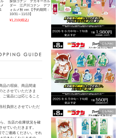
ホル
探偵コナン デカキーホル
ルメ
ダー 江戸川コナン デフ
1
ォルメ秋 ver.【予約期間：
10/31～11/13】
¥1,210
(税込)
広告(Ads)
商品の瑕疵、商品間違
のとさせていただきま
、ご返品には応じること
当社負担とさせていただ
広告(Ads)
たら、当店の在庫状況を確
させていただきます。
話でご連絡ください。それ
けできなくなりますの