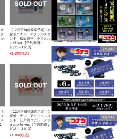
】名
【12月下旬頃発送予定】名
スタ
探偵コナン アクリルスタ
ォル
ンド 松田陣平 デフォル
メ秋 ver.【予約期間：
10/31～11/13】
広告(Ads)
¥1,100
(税込)
】名
【12月下旬頃発送予定】名
スタ
探偵コナン アクリルスタ
広告(Ads)
ルメ
ンド 江戸川コナン デフ
1
ォルメ秋 ver.【予約期間：
10/31～11/13】
¥1,100
(税込)