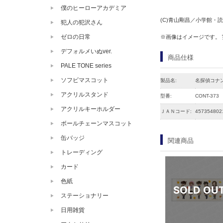
僕のヒーローアカデミア
(C)青山剛昌／小学館・読売
犯人の犯沢さん
ゼロの日常
※画像はイメージです。
デフォルメいぬver.
商品仕様
PALE TONE series
ソフビマスコット
製品名:
名探偵コナン
アクリルスタンド
型番:
CONT-373
アクリルキーホルダー
ＪＡＮコード:
457354802
ボールチェーンマスコット
缶バッジ
関連商品
トレーディング
カード
色紙
ステーショナリー
日用雑貨