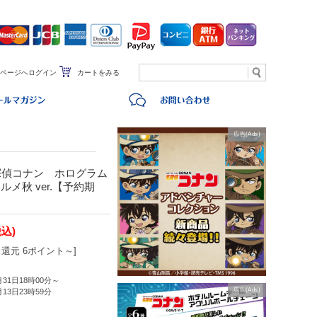
ページへログイン
カートをみる
広告(Ads)
探偵コナン ホログラム
メ秋 ver.【予約期
税込)
還元 6ポイント～]
月31日18時00分～
広告(Ads)
月13日23時59分