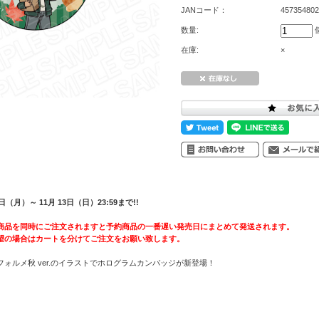
JANコード：
457354802
数量:
在庫:
×
（月）～ 11月 13日（日）23:59まで!!
商品を同時にご注文されますと予約商品の一番遅い発売日にまとめて発送されます。
望の場合はカートを分けてご注文をお願い致します。
ォルメ秋 ver.のイラストでホログラムカンバッジが新登場！
き