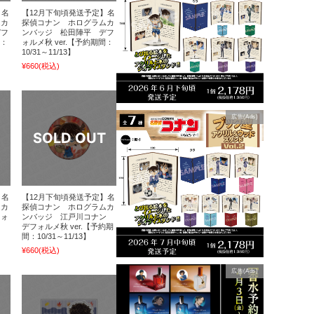
】名
【12月下旬頃発送予定】名
ムカ
探偵コナン ホログラムカ
デフ
ンバッジ 松田陣平 デフ
間：
ォルメ秋 ver.【予約期間：
10/31～11/13】
¥660
(税込)
広告(Ads)
】名
【12月下旬頃発送予定】名
ムカ
探偵コナン ホログラムカ
フォ
ンバッジ 江戸川コナン
デフォルメ秋 ver.【予約期
間：10/31～11/13】
¥660
(税込)
広告(Ads)