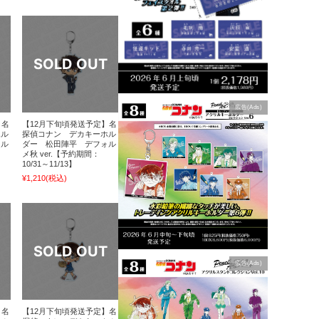
広告(Ads)
】名
【12月下旬頃発送予定】名
ホル
探偵コナン デカキーホル
ォル
ダー 松田陣平 デフォル
メ秋 ver.【予約期間：
10/31～11/13】
¥1,210
(税込)
広告(Ads)
】名
【12月下旬頃発送予定】名