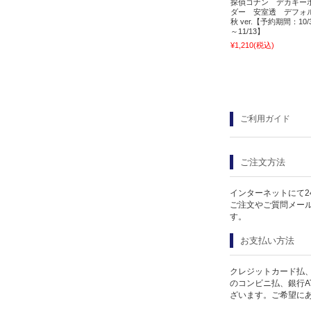
探偵コナン デカキー
ダー 安室透 デフォ
秋 ver.【予約期間：10/
～11/13】
¥1,210
(税込)
ご利用ガイド
ご注文方法
インターネットにて2
ご注文やご質問メー
す。
お支払い方法
クレジットカード払、
のコンビニ払、銀行A
ざいます。ご希望に