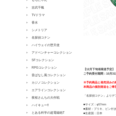
もちにゃん
吉武千颯
TVドラマ
香水
シメトリア
名探偵コナン
ハイウェイの堕天使
アドベンチャーコレクション
SFコレクション
RPGコレクション
【12月下旬頃発送予定】
ご予約受付期間：10月31日
昔ばなし風コレクション
※予約商品と発売済みの
カジノコレクション
本商品の個別発送をご希
エアラインコレクション
「名探偵コナン」よりデフ
夜桜さんちの大作戦
■サイズ：φ57mm
ハイキュー!!
■素材：ブリキ、ピン付
とある科学の超電磁砲T
■生産国：日本