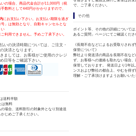
いの場合、商品代金合計が11,000円（税
で、ご了承ください。
手数料として440円がかかりますので、
その他
内
にお支払い下さい。お支払い期限を過ぎ
番号」は無効となり、自動キャンセルとな
さい
ポイント等、その他の詳細については
在ご利用できません。予めご了承下さい。
あるご質問」ページにてご確認くださ
払いの決済時期については、ご注文・
《長期不在などによるお受取りされず
の決済となります。
保管について》
きましては、お客様がご使用のクレジ
弊社より発送済の商品を長期不在など
め日等をご確認下さい。
ず、お客様への連絡も取れない場合、
保管しております。 発送日より1年
ンスおよび弊社の都合上、やむを得ず
理解・ご了承頂けますようお願いいた
上は送料半額
以上は無料
島の場合、送料割引の対象外となり別途送
らかじめご了承ください。