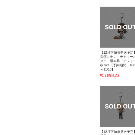
【12月下旬頃発送予定
探偵コナン デカキー
ダー 榎本梓 デフォ
秋 ver.【予約期間：10/
～11/13】
¥1,210
(税込)
【12月下旬頃発送予定