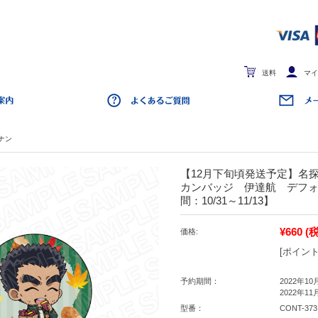
送料
マイ
ナン
【12月下旬頃発送予定】名
カンバッジ 伊達航 デフォル
間：10/31～11/13】
¥660
(
価格:
[ポイント
予約期間：
2022年10
2022年11
型番：
CONT-373