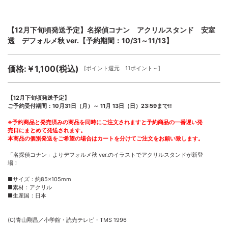
【12月下旬頃発送予定】名探偵コナン アクリルスタンド 安室
透 デフォルメ秋 ver.【予約期間：10/31～11/13】
価格:￥1,100(税込)
[ポイント還元 11ポイント～]
【12月下旬頃発送予定】
ご予約受付期間：10月31日（月）～ 11月 13日（日）23:59まで!!
※予約商品と発売済みの商品を同時にご注文されますと予約商品の一番遅い発
売日にまとめて発送されます。
本商品の個別発送をご希望の場合はカートを分けてご注文をお願い致します。
「名探偵コナン」よりデフォルメ秋 ver.のイラストでアクリルスタンドが新登
場！
■サイズ：約85×105mm
■素材：アクリル
■生産国：日本
(C)青山剛昌／小学館・読売テレビ・TMS 1996