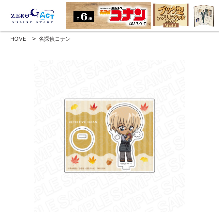
HOME
>
名探偵コナン