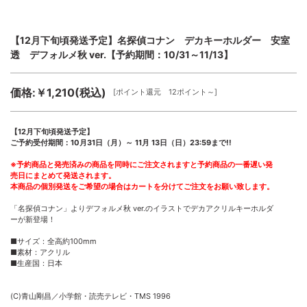
【12月下旬頃発送予定】名探偵コナン デカキーホルダー 安室
透 デフォルメ秋 ver.【予約期間：10/31～11/13】
価格:￥1,210(税込)
[ポイント還元 12ポイント～]
【12月下旬頃発送予定】
ご予約受付期間：10月31日（月）～ 11月 13日（日）23:59まで!!
※予約商品と発売済みの商品を同時にご注文されますと予約商品の一番遅い発
売日にまとめて発送されます。
本商品の個別発送をご希望の場合はカートを分けてご注文をお願い致します。
「名探偵コナン」よりデフォルメ秋 ver.のイラストでデカアクリルキーホルダ
ーが新登場！
■サイズ：全高約100mm
■素材：アクリル
■生産国：日本
(C)青山剛昌／小学館・読売テレビ・TMS 1996